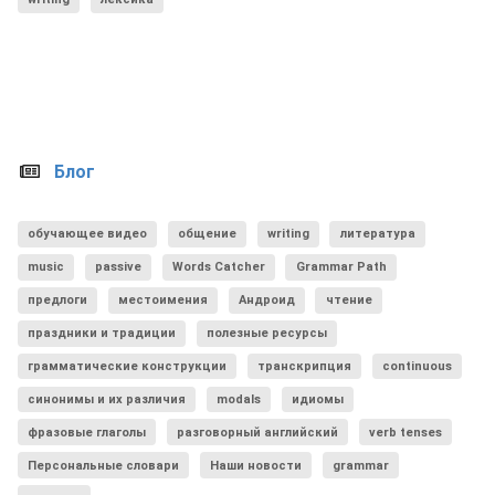
Блог
обучающее видео
общение
writing
литература
music
passive
Words Catcher
Grammar Path
предлоги
местоимения
Андроид
чтение
праздники и традиции
полезные ресурсы
грамматические конструкции
транскрипция
continuous
синонимы и их различия
modals
идиомы
фразовые глаголы
разговорный английский
verb tenses
Персональные словари
Наши новости
grammar