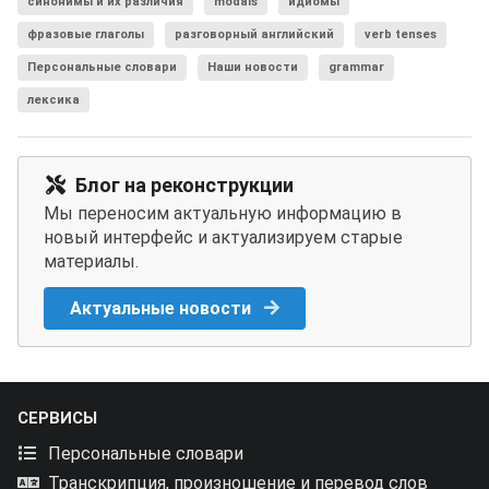
синонимы и их различия
modals
идиомы
фразовые глаголы
разговорный английский
verb tenses
Персональные словари
Наши новости
grammar
лексика
Блог на реконструкции
Мы переносим актуальную информацию в
новый интерфейс и актуализируем старые
материалы.
Актуальные новости
СЕРВИСЫ
Персональные словари
Транскрипция, произношение и перевод слов