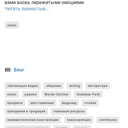
вами вновь пережитыми эмоциями.
Читать полностью…
music
Блог
обучающее видео
общение
writing
литература
music
passive
Words Catcher
Grammar Path
предлоги
местоимения
Андроид
чтение
праздники и традиции
полезные ресурсы
грамматические конструкции
транскрипция
continuous